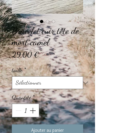
Bracelet cuir tête de
mort camel
Prix
29,00 €
taille
*
Quantité
*
Ajouter au panier