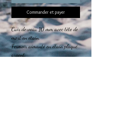
Commander et payer
Cuir de veau 10 mm avec tête de
mort en étain.
Fermoir aimanté en étain plaqué
argent.
Le montage final des bijoux est
réalisé dans mon atelier en région
Tourangelle.
Guide des tailles
CHOISISSEZ la taille de votre BRACELET