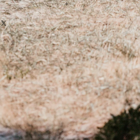
e choix d’un bracelet
LAORA
:
net entre 14 et 15
,5
cm (longueur
17,5 cm)
t entre 15
,6
et 16
,9
cm (longueur
19 cm)
et entre 17
et 1
8,5
cm (longueur totale
t entre 18,6 et 20
cm (longueur totale
)