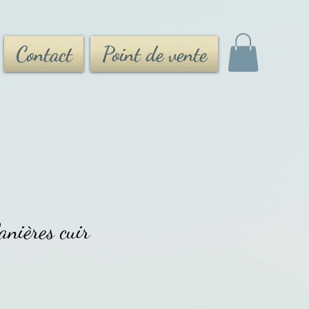
Contact
Point de vente
anières cuir