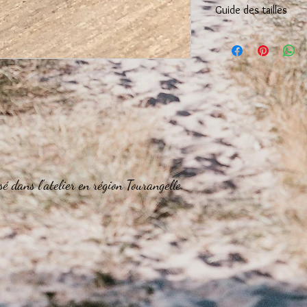
Guide des tailles
Guide des tailles
pour l
Taille XS
:
tour de poig
totale du bracelet de 
Taille S :
tour de poigne
totale du bracelet de 
Taille M :
tour de poign
du bracelet de 20 cm)
Taille L :
tour de poigne
sé dans l'atelier en région Tourangelle.
du bracelet de 21,5 cm