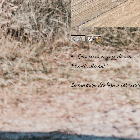
Lannières en cuir de veau
Fermoir aimanté.
Le montage des bijoux est réali