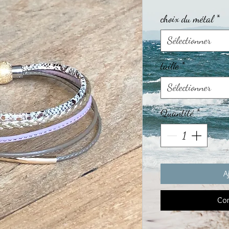
choix du métal
*
Sélectionner
taille
*
Sélectionner
Quantité
*
A
Com