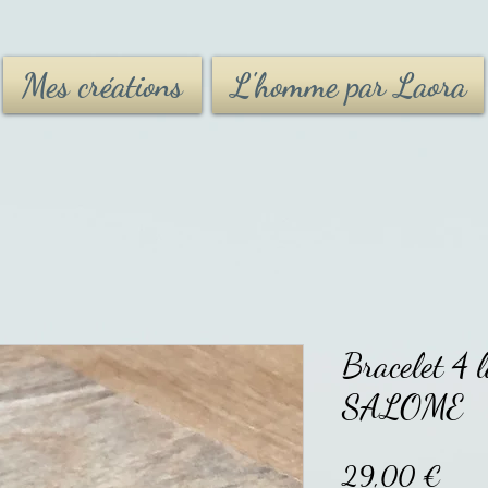
Mes créations
L'homme par Laora
Bracelet 4 l
SALOME
Prix
29,00 €