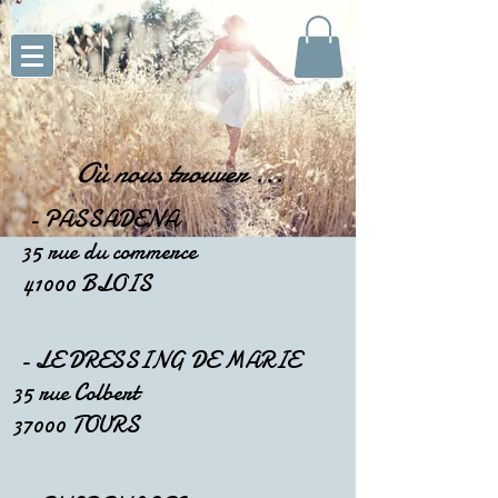
Où nous trouver
...
- PASSADENA
35 rue du commerce
41000 BLOIS
- LE DRESSING DE MARIE
35 rue Colbert
37000 TOURS