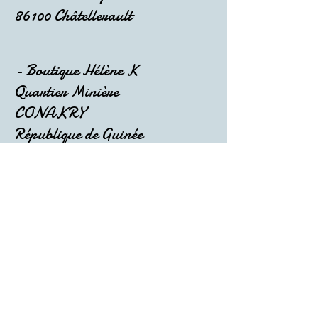
86100 Châtellerault
- Boutique Hélène K
Quartier Minière
CONAKRY
République de Guinée
- TANT QUE FEMME SERA ...
102 grande rue
93310 Sèvres
-Boutique EDARGA
3 Rue de la Muette