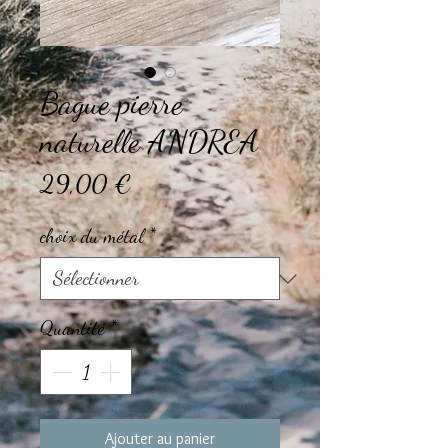
Bague pierre
naturelle ANDREA
Prix
29,00 €
choix du métal
*
Quantité
*
Ajouter au panier