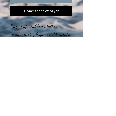
Commander et payer
Bague ajustable en laiton
recouvert de plaqué or 24 carats
ou plaqué argent 10 microns
Cabochon en verre.
Le montage final des bijoux est
réalisé dans mon atelier en région
Tourangelle.