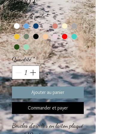
Prix
45,00 €
couleur de perle
*
Quantité
*
Ajouter au panier
Commander et payer
Boucles d'oreilles en laiton plaqué