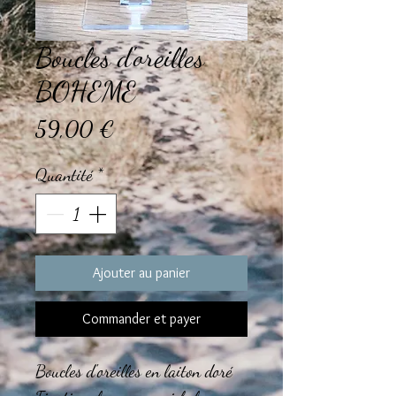
Boucles d'oreilles
BOHEME
Prix
59,00 €
Quantité
*
Ajouter au panier
Commander et payer
Boucles d'oreilles en laiton doré