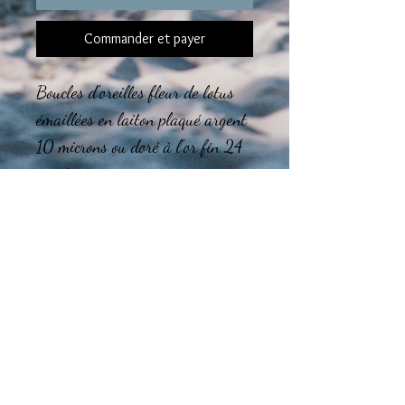
Commander et payer
Boucles d'oreilles fleur de lotus
émaillées en laiton plaqué argent
10 microns ou doré à l'or fin 24
carats.
Sans nickel
Le montage des bijoux est réalisé
dans l'atelier en région
Tourangelle.