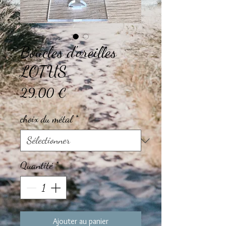
Boucles d'oreilles
LOTUS
Prix
29,00 €
choix du métal
*
Quantité
*
Ajouter au panier