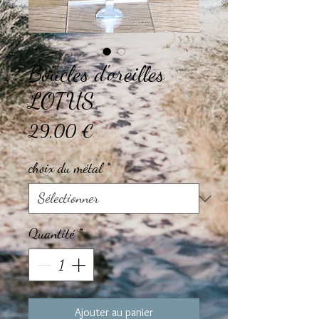
Boucles d'oreilles
LOTUS
Prix
29,00 €
choix du métal
*
Quantité
*
Ajouter au panier