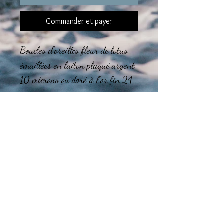
Commander et payer
Boucles d'oreilles fleur de lotus
émaillées en laiton plaqué argent
10 microns ou doré à l'or fin 24
carats.
Sans nickel
Le montage des bijoux est réalisé
dans l'atelier en région
Tourangelle.