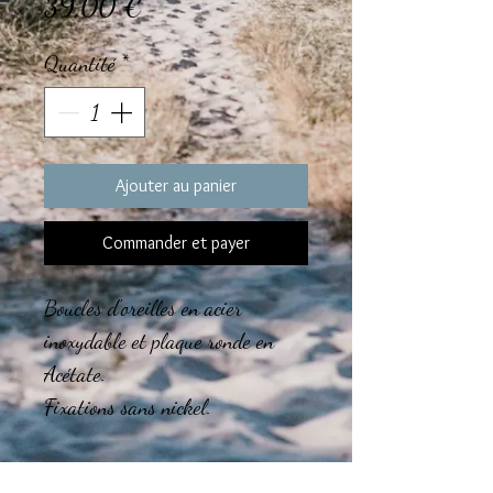
Prix
39,00 €
Quantité
*
Ajouter au panier
Commander et payer
Boucles d'oreilles en acier
inoxydable et plaque ronde en
Acétate.
Fixations sans nickel.
Le montage des bijoux est réalisé