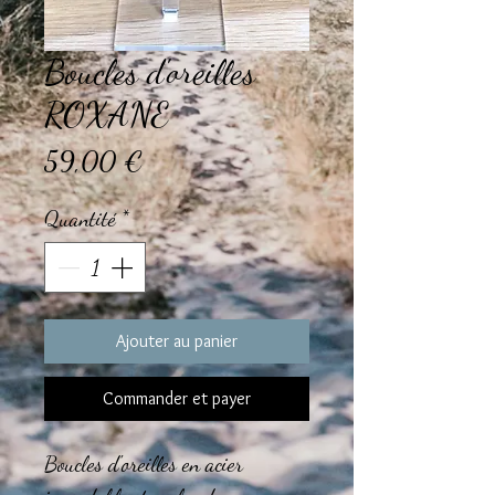
Boucles d'oreilles
ROXANE
Prix
59,00 €
Quantité
*
Ajouter au panier
Commander et payer
Boucles d'oreilles en acier