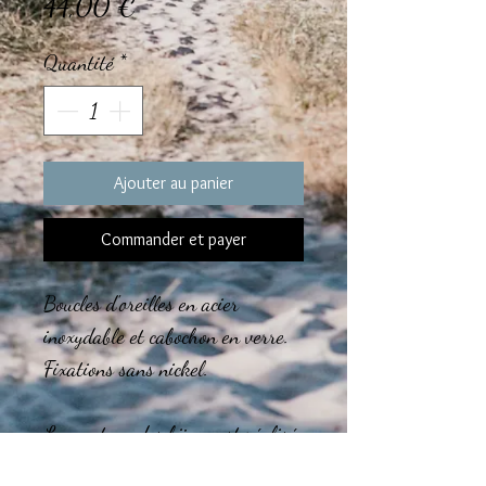
Prix
44,00 €
Quantité
*
Ajouter au panier
Commander et payer
Boucles d'oreilles en acier
inoxydable et cabochon en verre.
Fixations sans nickel.
Le montage des bijoux est réalisé
dans l'atelier en région