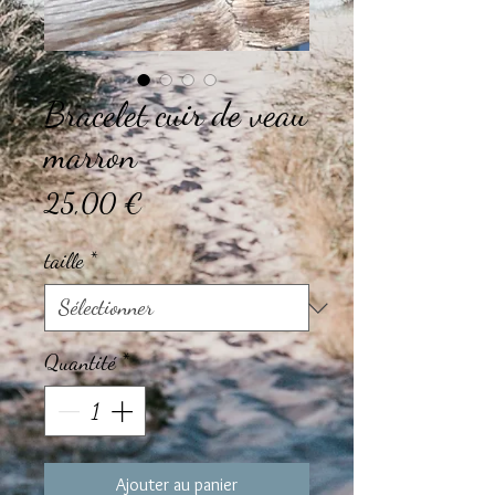
Bracelet cuir de veau
marron
Prix
25,00 €
taille
*
Quantité
*
Ajouter au panier