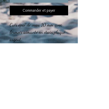
Commander et payer
Cuir épai de veau 10 mm avec
fermoir aimanté en étain plaqué
argent.
Le montage final des bijoux est
réalisé dans mon atelier en région
Tourangelle.
Guide des tailles
CHOISISSEZ la taille de votre BRACELET
Taille de poignet entre 14 et 16 cm :