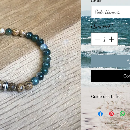
Sélectionner
Quantité
*
A
Com
Guide des tailles
CHOISISSEZ la taille 
Taille de poignet entre 
Nous vous recommandon