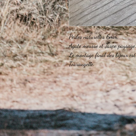
Perles naturelles 6mm.
Agate mousse et Jaspe paysage
Le montage final des bijoux est
Tourangelle.