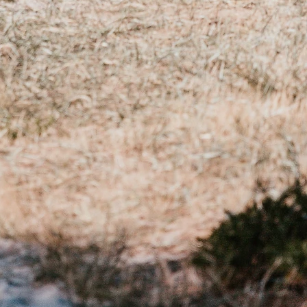
16 et 18 cm :
s de choisir un bracelet taille M
18 et 20 cm :
s de choisir un bracelet taille L
ieure à 20 cm :
 pouvons vous faire le bracelet de
. Il vous suffit simplement de nous
 laorabijoux@gmail.com