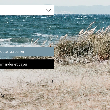
jouter au panier
mander et payer
de votre BRACELET
14 et 16 cm :
s de choisir un bracelet taille S