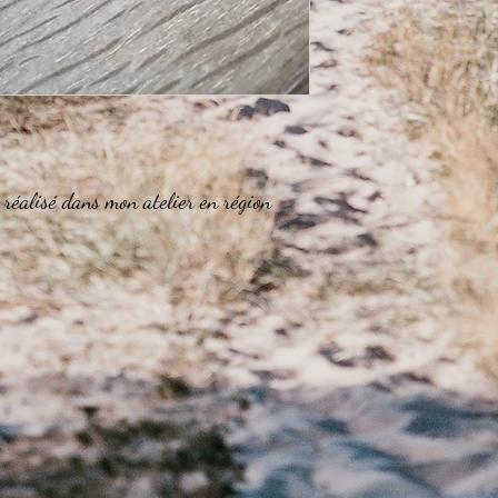
Taille de poignet entre 
Nous vous recommandon
Taille de poignet entre 
Nous vous recommandon
Taille de poignet supér
Aucun problème ! Nous
votre choix sur mesure
.
faire une demande à :
 réalisé dans mon atelier en région