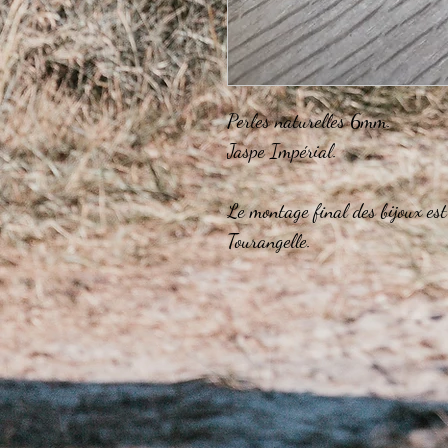
Perles naturelles 6mm.
Jaspe Impérial.
Le montage final des bijoux est
Tourangelle.