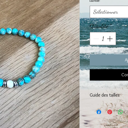
Sélectionner
Quantité
*
A
Com
Guide des tailles
CHOISISSEZ la taille 
Taille de poignet entre 
Nous vous recommandon