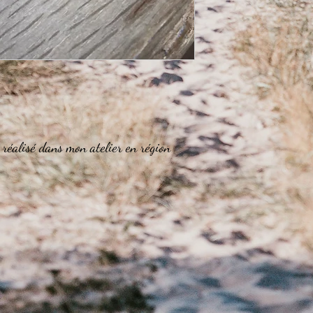
Taille de poignet entre 
Nous vous recommandon
Taille de poignet entre 
Nous vous recommandon
Taille de poignet supér
Aucun problème ! Nous
votre choix sur mesure
faire une demande à :
 réalisé dans mon atelier en région