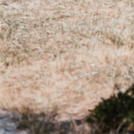
16 et 18 cm :
s de choisir un bracelet taille M
18 et 20 cm :
s de choisir un bracelet taille L
ieure à 20 cm :
 pouvons vous faire le bracelet de
. Il vous suffit simplement de nous
 laorabijoux@gmail.com