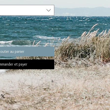
jouter au panier
mander et payer
de votre BRACELET
14 et 16 cm :
s de choisir un bracelet taille S