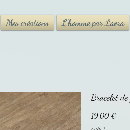
Mes créations
L'homme par Laora
Bracelet de 
Prix
19,00 €
taille
*