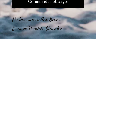
Commander et payer
Perles naturelles 8mm.
Bois et Howlite blanche.
Le montage final des bijoux est
réalisé dans mon atelier en région
Tourangelle.
Guide des tailles
CHOISISSEZ la taille de votre BRACELET
Taille de poignet entre 14 et 16 cm :
Nous vous recommandons de choisir un
bracelet taille S
Taille de poignet entre 16 et 18 cm :
Nous vous recommandons de choisir un