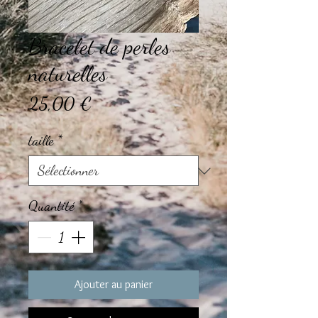
Bracelet de perles
naturelles
Prix
25,00 €
taille
*
Quantité
*
Ajouter au panier