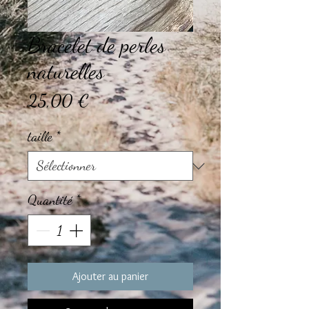
Bracelet de perles
naturelles
Prix
25,00 €
taille
*
Quantité
*
Ajouter au panier