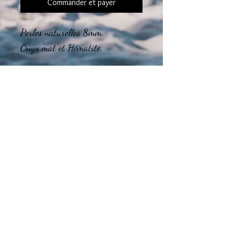
Commander et payer
Perles naturelles 8mm.
Onyx mat et Hématite.
Le montage final des bijoux est
réalisé dans mon atelier en région
Tourangelle.
Guide des tailles
CHOISISSEZ la taille de votre BRACELET
Taille de poignet entre 14 et 16 cm :
Nous vous recommandons de choisir un
bracelet taille S
Taille de poignet entre 16 et 18 cm :
Nous vous recommandons de choisir un