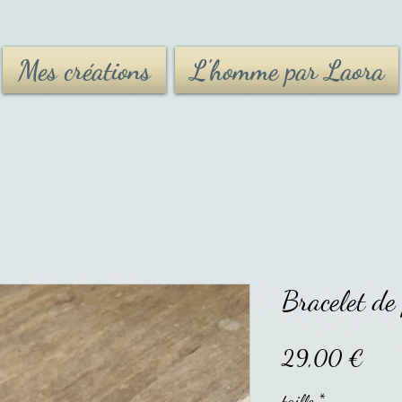
Mes créations
L'homme par Laora
Bracelet de 
Prix
29,00 €
taille
*