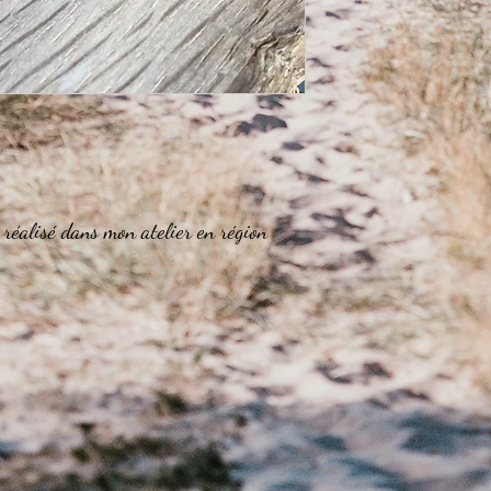
Taille de poignet entre 
Nous vous recommandon
Taille de poignet entre 
Nous vous recommandon
Taille de poignet supér
Aucun problème ! Nous
votre choix sur mesure
faire une demande à :
 réalisé dans mon atelier en région