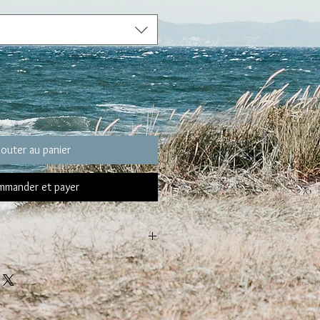
jouter au panier
mander et payer
de votre BRACELET
14 et 16 cm :
s de choisir un bracelet taille S