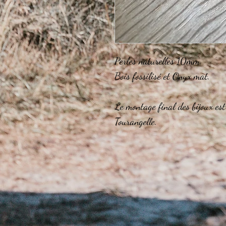
Perles naturelles 10mm.
Bois fossilisé et Onyx mat.
Le montage final des bijoux est
Tourangelle.