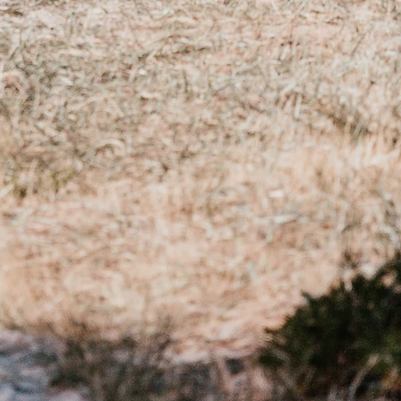
16 et 18 cm :
s de choisir un bracelet taille M
18 et 20 cm :
s de choisir un bracelet taille L
ieure à 20 cm :
 pouvons vous faire le bracelet de
. Il vous suffit simplement de nous
 laorabijoux@gmail.com