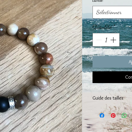
Sélectionner
Quantité
*
A
Com
Guide des tailles
CHOISISSEZ la taille 
Taille de poignet entre 
Nous vous recommandon