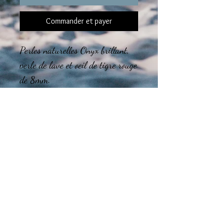
Commander et payer
Perles naturelles Onyx brillant,
perle de lave et oeil de tigre rouge
de 8mm.
Le montage final des bijoux est
réalisé dans mon atelier en région
Tourangelle.
Guide des tailles
CHOISISSEZ la taille de votre BRACELET
Taille de poignet entre 14 et 16 cm :