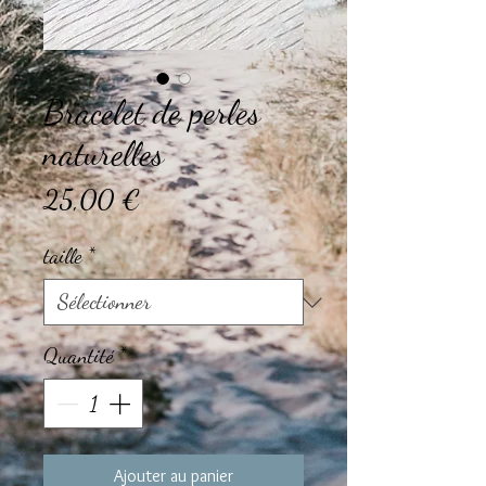
Bracelet de perles
naturelles
Prix
25,00 €
taille
*
Quantité
*
Ajouter au panier