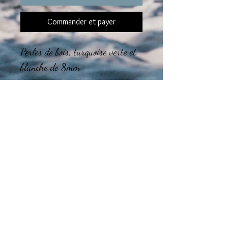
Commander et payer
Perles de bois, turquoise verte et
blanche de 8mm.
Le montage final des bijoux est
réalisé dans mon atelier en région
Tourangelle.
Guide des tailles
CHOISISSEZ la taille de votre BRACELET
Taille de poignet entre 14 et 16 cm :
Nous vous recommandons de choisir un
bracelet taille S