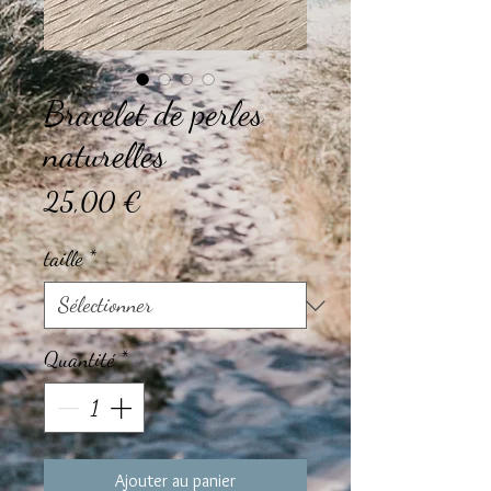
Bracelet de perles
naturelles
Prix
25,00 €
taille
*
Quantité
*
Ajouter au panier