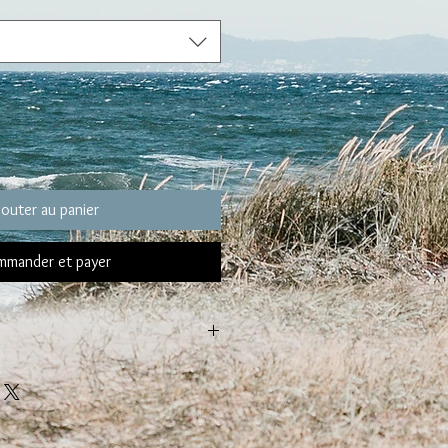
jouter au panier
mander et payer
de votre BRACELET
14 et 16 cm :
s de choisir un bracelet taille S