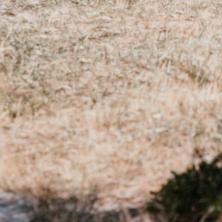
16 et 18 cm :
s de choisir un bracelet taille M
18 et 20 cm :
s de choisir un bracelet taille L
ieure à 20 cm :
 pouvons vous faire le bracelet de
. Il vous suffit simplement de nous
 laorabijoux@gmail.com