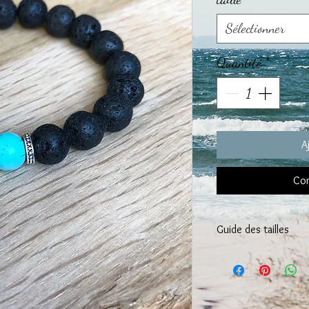
Sélectionner
Quantité
*
A
Com
Guide des tailles
CHOISISSEZ la taille 
Taille de poignet entre 
Nous vous recommandon