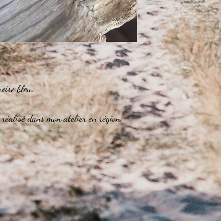
Taille de poignet entre 
Nous vous recommandon
Taille de poignet entre 
Nous vous recommandon
Taille de poignet supér
Aucun problème ! Nous
votre choix sur mesure
faire une demande à :
oise bleu.
 réalisé dans mon atelier en région