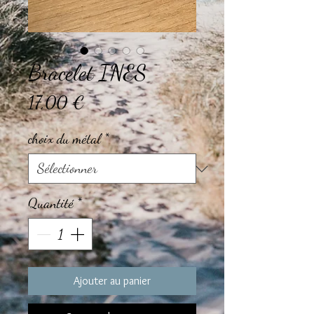
Bracelet INES
Prix
17,00 €
choix du métal
*
Quantité
*
Ajouter au panier