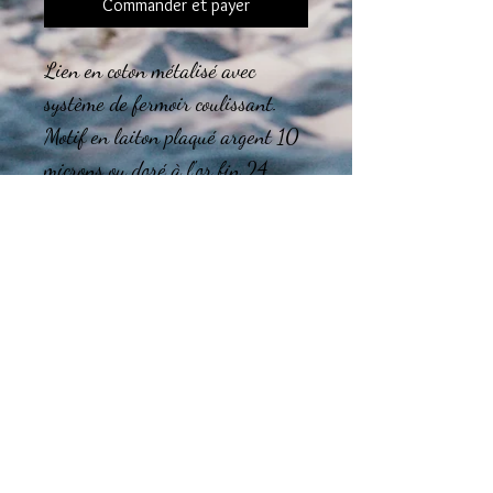
Commander et payer
Lien en coton métalisé avec
système de fermoir coulissant.
Motif en laiton plaqué argent 10
microns ou doré à l'or fin 24
carats.
Le montage des bijoux est réalisé
dans l'atelier en région
Tourangelle.