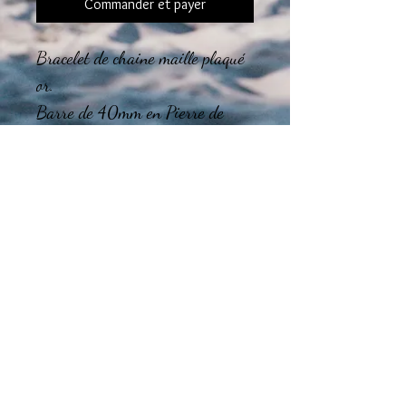
Commander et payer
Bracelet de chaine maille plaqué
or.
Barre de 40mm en Pierre de
lune de 2mm.
Chaine de rallonge.
Le montage final des bijoux est
réalisé dans mon atelier en région
Tourangelle.