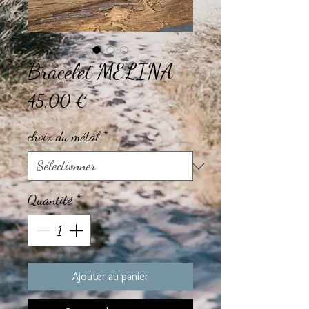
Bracelet MELINA
Prix
45,00 €
choix du métal
*
Quantité
*
Ajouter au panier