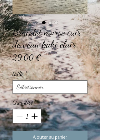
Bracelet morse cuir
de veau kaki clair
Prix
29,00 €
taille
*
Quantité
*
Ajouter au panier