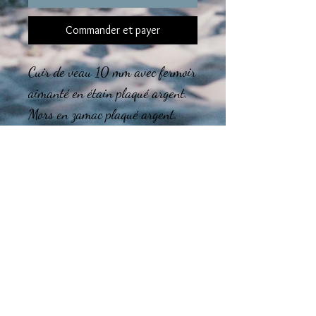
Commander et payer
Cuir de veau 10 mm avec fermoir
aimanté en étain plaqué argent.
Mors en zamac plaqué argent.
Le montage final des bijoux est
réalisé dans mon atelier en région
Tourangelle.
Guide des tailles
CHOISISSEZ la taille de votre BRACELET
Taille de poignet entre 14 et 16 cm :