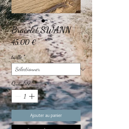
Bracelet SWANN
Prix
45,00 €
taille
*
Quantité
*
Ajouter au panier