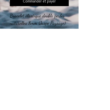
Commander et payer
Bracelet élastique double perles
naturelles 8mm (Jaspe Paysage).
Breloques doré à l'or fin 24
carats, plaque ovale en bois.
Le montage final des bijoux est
réalisé dans mon atelier en région
Tourangelle.