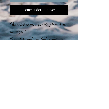
Commander et payer
Chapelet chaine perlée plaqué or
ou argent.
Rose des vents en laiton doré à
l'or fin 24 carats.
Chaine de rallonge.
Le montage des bijoux est réalisé
dans l'atelier en région
Tourangelle.