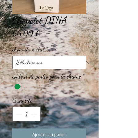
Chapelet DINA
Prix
66,00 €
choix du métal
*
couleur de perles pour la chaine
*
Quantité
*
Ajouter au panier