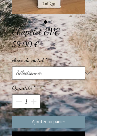
Chapelet EVE
Prix
59,00 €
choix du métal
*
Quantité
*
Ajouter au panier