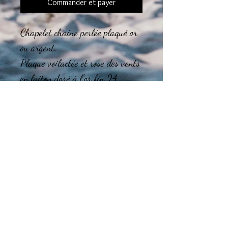
Commander et payer
Chapelet chaine perlée plaqué or
ou argent.
Plaque voilactée et rose des vents
en laiton doré à l'or fin 24
carats.
Chaine de rallonge.
Le montage des bijoux est réalisé
dans l'atelier en région
Tourangelle.