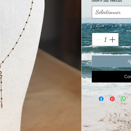
Sélectionner
Quantité
*
A
Com