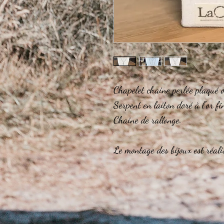
Chapelet chaine perlée plaqué o
Serpent en laiton doré à l'or f
Chaine de rallonge.
Le montage des bijoux est réalis