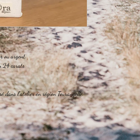
r ou argent.
in 24 carats.
é dans l'atelier en région Tourangelle.