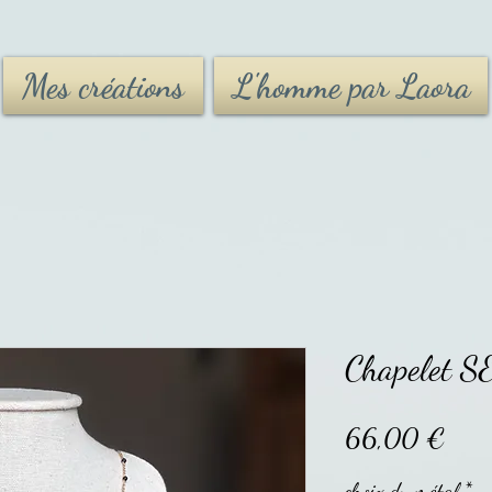
Mes créations
L'homme par Laora
Chapelet 
Prix
66,00 €
choix du métal
*