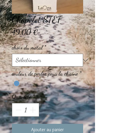
Chapelet STEF
Prix
49,00 €
choix du métal
*
couleur de perles pour la chaine
*
Quantité
*
Ajouter au panier