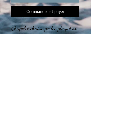
Commander et payer
Chapelet chaine perlée plaqué or.
Plaque rose des vents émaillée.
Chaine de rallonge.
Le montage des bijoux est réalisé
dans l'atelier en région
Tourangelle.