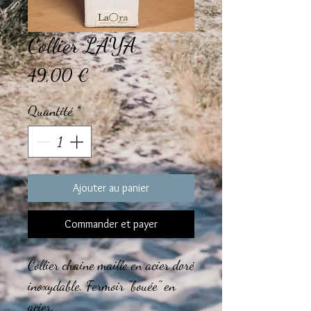
Collier LAYA
Prix
49,00 €
Quantité
*
Ajouter au panier
Commander et payer
Collier chaine maille en acier doré
inoxydable. Fermoir "bouée" en
acier.