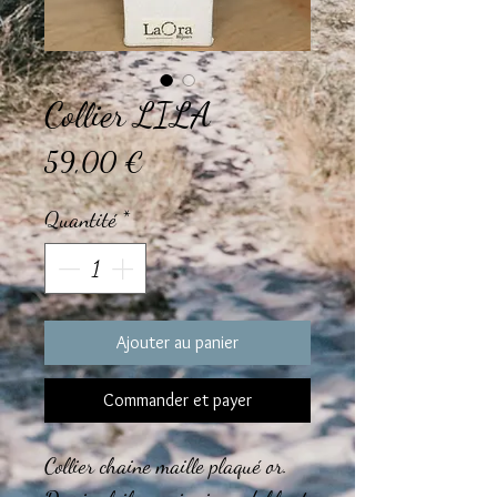
Collier LILA
Prix
59,00 €
Quantité
*
Ajouter au panier
Commander et payer
Collier chaine maille plaqué or.