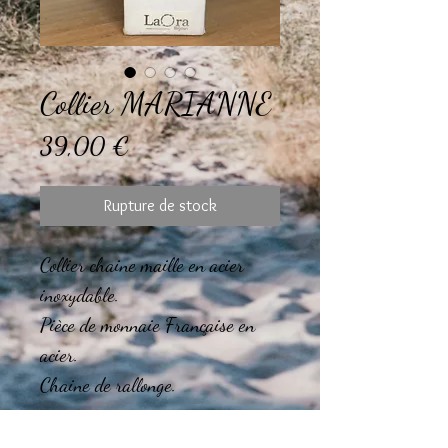
Collier MARIANNE
Prix
39,00 €
Rupture de stock
Collier chaine maille en acier
inoxydable.
Pièce de monnaie Française en
acier.
Chaine de rallonge.
Le montage des bijoux est réalisé