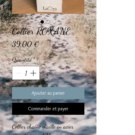
Collier ROXANE
Prix
39,00 €
Quantité
*
Ajouter au panier
Commander et payer
Collier chaine maille en acier