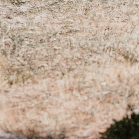
14 et 16 cm :
ns de choisir un bracelet Mâle
16 et 18 cm :
ns de choisir un bracelet Mâle
18 et 20 cm :
ns de choisir un bracelet Mâle
ieure à 20 cm :
 pouvons vous faire le bracelet de
. Il vous suffit simplement de nous
 laorabijoux@gmail.com