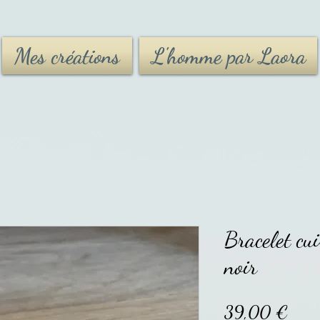
Mes créations
L'homme par Laora
Bracelet cu
noir
Prix
39,00 €