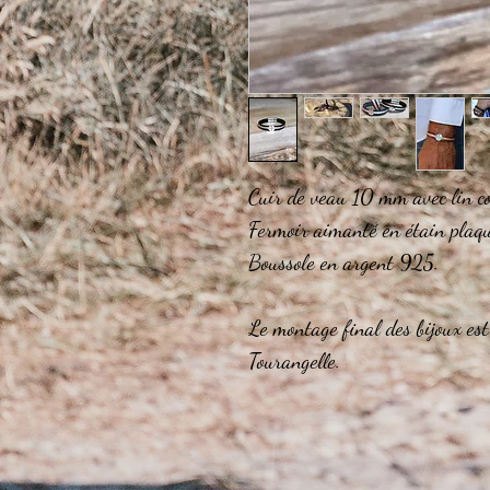
Cuir de veau 10 mm avec lin c
Fermoir aimanté en étain plaqu
Boussole en argent 925.
Le montage final des bijoux est
Tourangelle.