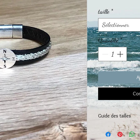
taille
*
Sélectionner
Quantité
*
A
Com
Guide des tailles
CHOISISSEZ la taille 