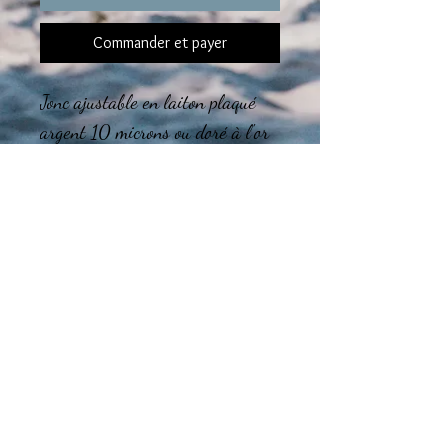
Commander et payer
Jonc ajustable en laiton plaqué
argent 10 microns ou doré à l'or
fin 24 carats.
Cuir tressé.
Le montage final des bijoux est
réalisé dans mon atelier en région
Tourangelle.