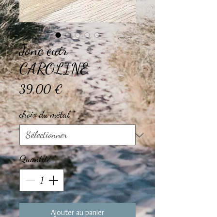
Jonc cuir
CAROLINE
Prix
39,00 €
choix du métal
*
Quantité
*
Ajouter au panier